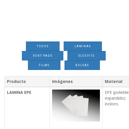
TODOS
LÁMINAS
VENT-PADS
SLEEVITS
FILMS
BOLSAS
Producto
Imágenes
Material
LAMINA EPE
EPE (polietil
expandido)
inoloro.