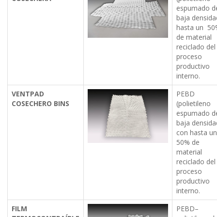
espumado d
baja densida
hasta un 5
de material
reciclado del
proceso
productivo
interno.
VENTPAD
PEBD
COSECHERO BINS
(polietileno
espumado d
baja densida
con hasta u
50% de
material
reciclado del
proceso
productivo
interno.
FILM
PEBD–